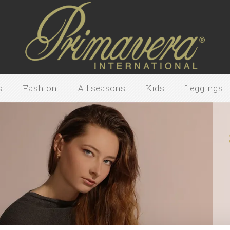
s
Fashion
All seasons
Kids
Leggings