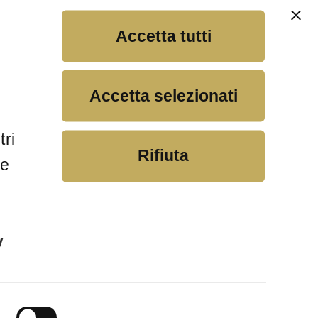
made in Italy
Accetta tutti
Accetta selezionati
Scopri di più
tri
Rifiuta
 e
y
e